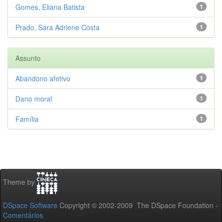
Gomes, Eliana Batista
1
Prado, Sara Adriene Costa
1
Assunto
Abandono afetivo
1
Dano moral
1
Família
1
Theme by
DSpace Software
Copyright © 2002-2009 The DSpace Foundation -
Comentários