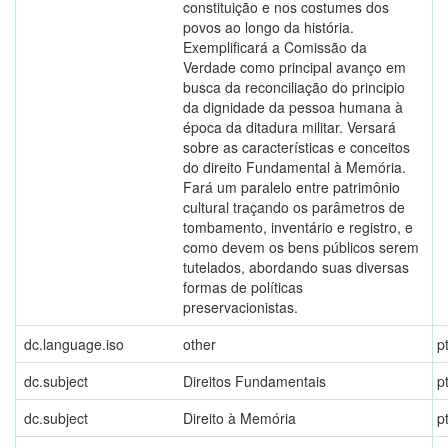
constituição e nos costumes dos
povos ao longo da história.
Exemplificará a Comissão da
Verdade como principal avanço em
busca da reconciliação do principio
da dignidade da pessoa humana à
época da ditadura militar. Versará
sobre as características e conceitos
do direito Fundamental à Memória.
Fará um paralelo entre patrimônio
cultural traçando os parâmetros de
tombamento, inventário e registro, e
como devem os bens públicos serem
tutelados, abordando suas diversas
formas de políticas
preservacionistas.
dc.language.iso
other
p
dc.subject
Direitos Fundamentais
p
dc.subject
Direito à Memória
p