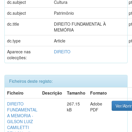
dc.subject
Cultura
p
dc.subject
Patrimônio
p
dc.title
DIREITO FUNDAMENTAL À
p
MEMÓRIA
dc.type
Article
p
Aparece nas
DIREITO
colecções:
Ficheiros deste registo:
Ficheiro
Descrição
Tamanho
Formato
DIREITO
267.15
Adobe
Ver/Abrir
FUNDAMENTAL
kB
PDF
A MEMORIA -
GILSON LUIZ
CAMILETTI