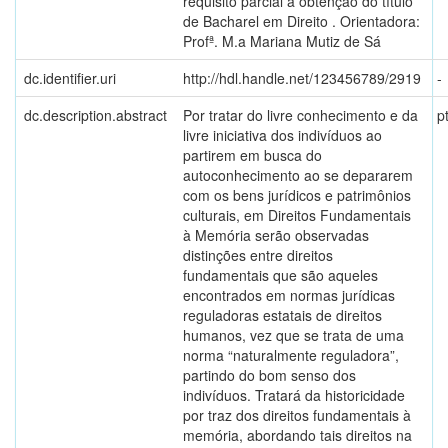
requisito parcial à obtenção do título
de Bacharel em Direito . Orientadora:
Profª. M.a Mariana Mutiz de Sá
dc.identifier.uri
http://hdl.handle.net/123456789/2919
-
dc.description.abstract
Por tratar do livre conhecimento e da
p
livre iniciativa dos indivíduos ao
partirem em busca do
autoconhecimento ao se depararem
com os bens jurídicos e patrimônios
culturais, em Direitos Fundamentais
à Memória serão observadas
distinções entre direitos
fundamentais que são aqueles
encontrados em normas jurídicas
reguladoras estatais de direitos
humanos, vez que se trata de uma
norma “naturalmente reguladora”,
partindo do bom senso dos
indivíduos. Tratará da historicidade
por traz dos direitos fundamentais à
memória, abordando tais direitos na