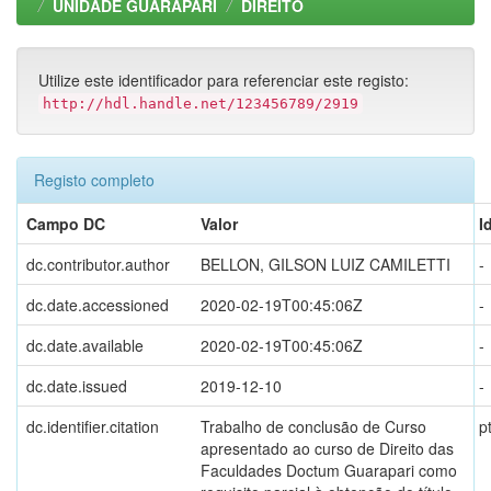
UNIDADE GUARAPARI
DIREITO
Utilize este identificador para referenciar este registo:
http://hdl.handle.net/123456789/2919
Registo completo
Campo DC
Valor
I
dc.contributor.author
BELLON, GILSON LUIZ CAMILETTI
-
dc.date.accessioned
2020-02-19T00:45:06Z
-
dc.date.available
2020-02-19T00:45:06Z
-
dc.date.issued
2019-12-10
-
dc.identifier.citation
Trabalho de conclusão de Curso
p
apresentado ao curso de Direito das
Faculdades Doctum Guarapari como