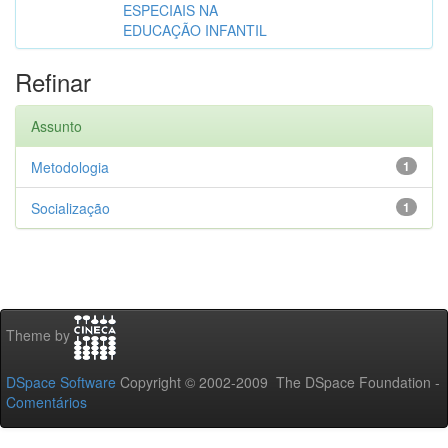
ESPECIAIS NA
EDUCAÇÃO INFANTIL
Refinar
Assunto
Metodologia
1
Socialização
1
Theme by
DSpace Software
Copyright © 2002-2009 The DSpace Foundation -
Comentários