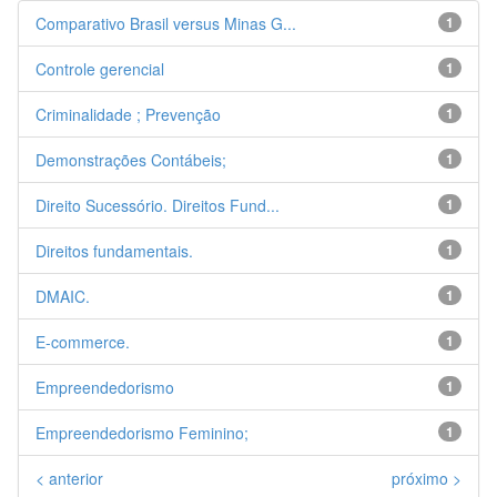
Comparativo Brasil versus Minas G...
1
Controle gerencial
1
Criminalidade ; Prevenção
1
Demonstrações Contábeis;
1
Direito Sucessório. Direitos Fund...
1
Direitos fundamentais.
1
DMAIC.
1
E-commerce.
1
Empreendedorismo
1
Empreendedorismo Feminino;
1
< anterior
próximo >