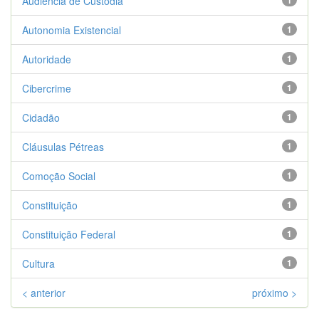
Audiência de Custódia
1
Autonomia Existencial
1
Autoridade
1
Cibercrime
1
Cidadão
1
Cláusulas Pétreas
1
Comoção Social
1
Constituição
1
Constituição Federal
1
Cultura
1
< anterior
próximo >