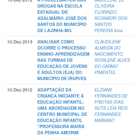
DROGAS NA ESCOLA
OLIVEIRA
ESTADUAL DR.
FLORINDO,
ADALMÀRIO JOSÉ DOS
ROSIMERY DOS
SANTOS DO MUNICÍPIO
SANTOS
DE LAJINHA-MG
PEREIRA Iúna
10-Dez-2013
ANALISAR COMO
CLAUDILENE
OCORRE O PROCESSO
ALMEIDA DO
ENSINO-APRENDIZAGEM
NASCIMENTO,
NAS TURMAS DE
ROSILENE ALVES
EDUCAÇÃO DE JOVENS
DO CARMO
E ADULTOS (EJA) DO
PIMENTEL
MUNICÍPIO DE IRUPI/ES
10-Dez-2012
ADAPTAÇÃO DA
ELZIANE
CRIANÇA INICIANTE À
FERNANDES DE
EDUCAÇÃO INFANTIL:
FREITAS DIAS,
UMA ABORDAGEM NO
RUTE LÉIA REIS
CENTRO MUNICIPAL DE
FERNANDES
EDUCAÇÃO INFANTIL
MARIANO
“PROFESSORA MARIA
DA PENHA AMORIM