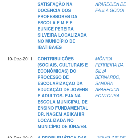
SATISFAÇÃO NA
APARECIDA DE
DOCÊNCIA DOS
PAULA GODOI
PROFESSORES DA
ESCOLA E.M.E.F.
EUNICE PEREIRA
SILVEIRA LOCALIZADA
NO MUNICÍPIO DE
IBATIBA/ES
10-Dez-2011
CONTRIBUIÇÕES
MÔNICA
(SOCIAIS, CULTURAIS E
FERREIRA DA
ECONÔMICAS) DO
SILVA
PROCESSO DE
BERNARDO,
ESCOLARIZAÇÃO DA
SANDRA
EDUCAÇÃO DE JOVENS
APARECIDA
E ADULTOS- EJA NA
FONTOURA
ESCOLA MUNICIPAL DE
ENSINO FUNDAMENTAL
DR. NAGEM ABIKAHIR
LOCALIZADA NO
MUNICÍPIO DE IÚNA/ES.
10-Dez-2012
A PROBLEMÁTICA DAS
JAQUELINE DE