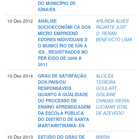
DO MUNICÍPIO DE
IÚNA/ES
10-Dez-2012
ANÁLISE
ARLINDA ALVES
SOCIOECONÔMI CA DOS
RICARTE JUST
MICRO EMPREEND
O, RENAN
EDORES INDIVIDUAIS D
BENEVICTO LIMA
O MUNICÍ PIO DE IÚN A
/ES , REGISTRADOS NO
PER ÍODO DE 2009 A
2011
10-Dez-2014
GRAU DE SATISFAÇÃO
ALCILÉA
DOS PAIS/OU
TEIXEIRA
RESPONSÁVEIS
GOULART,
QUANTO Á QUALIDADE
GISLAINE
DO PROCESSO DE
CHAGAS VIEIRA
;
ENSINO APRENDIZAGEM
LUCIMAR VITAL
DA ESCOLA PÚBLICA
DE AZEVEDO
DO DISTRITO DE SANTA
MARTAIBITIRAMA- ES
10-Dez-2013
ESTUDO DO GRAU DE
MARIA