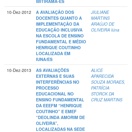
IBITIRAMA-ES
10-Dez-2012
A AVALIAÇÃO DOS
JIULIANE
DOCENTES QUANTO A
MARTINS
IMPLEMENTAÇÃO DA
ARAÚJO DE
EDUCAÇÃO INCLUSIVA
OLIVEIRA Iúna
NA ESCOLA DE ENSINO
FUNDAMENTAL E MÉDIO
HENRIQUE COUTINHO
LOCALIZADA EM
IUNA/ES
10-Dez-2013
AS AVALIAÇÕES
ALICE
EXTERNAS E SUAS
APARECIDA
INTERFERÊNCIAS NO
SOUZA MORAES,
PROCESSO
PATRÍCIA
EDUCACIONAL NO
STORCK DA
ENSINO FUNDAMENTAL
CRUZ MARTINS
DA EEEFM “HENRIQUE
COUTINHO” E EMEF
“DEOLINDA AMORIM DE
OLIVEIRA”,
LOCALIZADAS NA SEDE