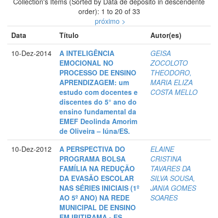
Collection's Items (Sorted by Data de depósito in descendente
order): 1 to 20 of 33
próximo >
Data
Título
Autor(es)
10-Dez-2014
A INTELIGÊNCIA
GEISA
EMOCIONAL NO
ZOCOLOTO
PROCESSO DE ENSINO
THEODORO,
APRENDIZAGEM: um
MARIA ELIZA
estudo com docentes e
COSTA MELLO
discentes do 5° ano do
ensino fundamental da
EMEF Deolinda Amorim
de Oliveira – Iúna/ES.
10-Dez-2012
A PERSPECTIVA DO
ELAINE
PROGRAMA BOLSA
CRISTINA
FAMÍLIA NA REDUÇÃO
TAVARES DA
DA EVASÃO ESCOLAR
SILVA SOUSA,
NAS SÉRIES INICIAIS (1º
JANIA GOMES
AO 5º ANO) NA REDE
SOARES
MUNICIPAL DE ENSINO
EM IBITIRAMA - ES